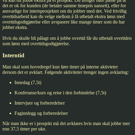
vil kan du jobbe ekstra på et prosjekt. Du trenger bare passe på at
det er ok for kunden (de betaler samme timepris uansett), eller for
ansvarlige for internprosjektet om du jobber med det. Ved frivillig
overtidsarbeid kan du velge mellom å få utbetalt ekstra lønn med
overtidsgodtgjørelse eller avspasere like mange timer som du har
jobbet ekstra.
Hvis du skulle bli pålagt om å jobbe overtid får du utbetalt overtiden
som lønn med overtidsgodtgjørelse.
Interntid
Man skal som hovedregel kun føre timer på interne aktivteter
dersom det er avklart. Følgende aktiviteter trenger ingen avklaring:
Innedag (7,5t)
Konferanse/kurs og reise i den forbindelse (7,5t)
Intervjuer og forberedelser
Faginnlegg og forberedelser
Når man ikke er i prosjekt må det avklares hvis man skal jobbe mer
enn 37,5 timer per uke.