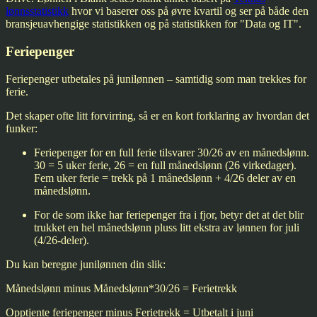
lønnsstatistikk
hvor vi baserer oss på øvre kvartil og ser på både den
bransjeuavhengige statistikken og på statistikken for "Data og IT".
Feriepenger
Feriepenger utbetales på junilønnen – samtidig som man trekkes for
ferie.
Det skaper ofte litt forvirring, så er en kort forklaring av hvordan det
funker:
Feriepenger for en full ferie tilsvarer 30/26 av en månedslønn.
30 = 5 uker ferie, 26 = en full månedslønn (26 virkedager).
Fem uker ferie = trekk på 1 månedslønn + 4/26 deler av en
månedslønn.
For de som ikke har feriepenger fra i fjor, betyr det at det blir
trukket en hel månedslønn pluss litt ekstra av lønnen for juli
(4/26-deler).
Du kan beregne junilønnen din slik:
Månedslønn
minus
Månedslønn*30/26 = Ferietrekk
Opptjente feriepenger
minus
Ferietrekk = Utbetalt i juni