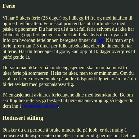
Ferie
Vi har 5 ukers ferie (25 dager) og i tillegg fri fra og med julaften til
og med nyttårsaften. Ferie skal primært tas ut i forbindelse med
påske og sommer. Du har rett til å ta ut full ferie selvom du ikke har
jobbet deg opp feriepenger fra året før, f.eks. hvis du er nyansatt.
Info om hvordan ferielønnen beregnes finner du
her
. Når man er på
ferie fører man 7,5 timer per fulle arbeidsdag eller de timene du tar
ut ferie. Har du feriedager til gode, kan opp til 10 dager overføres til
påfølgende år.
Dersom man ikke er på kundeengasjement skal man ha minst to
uker ferie på sommeren. Helst tre uker, men to er minimum. Om du
skal ta ut ferie utover en uke på andre tidspunkt i løpet av året må du
få det avklart med personalansvarlig.
På engasjement avklares feriedagene dine med team/kunde. Be om
skriftlig bekreftelse, gi beskjed til personalansvarlig og så legger du
dem inn i
fraværskalenderen
.
Redusert stilling
Ønsker du en periode å bruke mindre tid på jobb, er det mulig å
redusere stillingsprosenten din eller ta midlertidig permisjon. Det kan