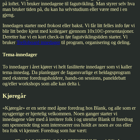
på loftet. Vi bruker innedagene til fagutvikling. Man styrer selv hva
man bruker tiden på, du kan ha selvstudium eller være med i en
gjeng.
Innedagen starter med frokost eller bakst. Vi får litt felles info før vi
blir litt bedre kjent med kollegaer gjennom 10x10©-presentasjoner.
Deretter har vi en kort check-in før fagutviklingstiden starter. Vi
bruker
Trelloboard innedager
til program, organisering og deling.
Tema-innedager
To innedager i året kjører vi helt fasiliterte innedager som vi kaller
tema-innedag. Da planlegger de fagansvarlige et heldagsprogram
med eksterne foredragsholdere, hands-on sessions, paneldebatt
og/eller workshops som alle kan delta i.
Kjøregår
«Kjøregår» er en serie med åpne foredrag hos Blank, og alle som er
nysgjerrige er hjertelig velkommen. Noen ganger starter vi
innedagene våre med å invitere folk i og utenfor Blank til foredrag
om spennende ting som interesserer oss holdt av noen av oss eller
bra folk vi kjenner. Foredrag som har vært: