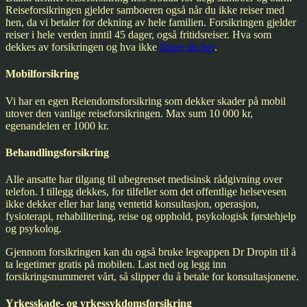
Reiseforsikringen gjelder samboeren også når du ikke reiser med
hen, da vi betaler for dekning av hele familien. Forsikringen gjelder
reiser i hele verden inntil 45 dager, også fritidsreiser. Hva som
dekkes av forsikringen og hva ikke
finner du her
.
Mobilforsikring
Vi har en egen Reiendomsforsikring som dekker skader på mobil
utover den vanlige reiseforsikringen. Max sum 10 000 kr,
egenandelen er 1000 kr.
Behandlingsforsikring
Alle ansatte har tilgang til ubegrenset medisinsk rådgivning over
telefon. I tillegg dekkes, for tilfeller som det offentlige helsevesen
ikke dekker eller har lang ventetid konsultasjon, operasjon,
fysioterapi, rehabilitering, reise og opphold, psykologisk førstehjelp
og psykolog.
Gjennom forsikringen kan du også bruke legeappen Dr Dropin til å
ta legetimer gratis på mobilen. Last ned og legg inn
forsikringsnummeret vårt, så slipper du å betale for konsultasjonene.
Yrkesskade- og yrkessykdomsforsikring