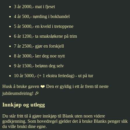
3 år 2000,- mat i fjeset
4 år 500,- nørding i bokhandel
5 år 5000,- en kveld i tretoppene
6 år 1200,- ta smaksløkene på trim
7 år 2500,- gjør en forskjell
8 år 3000,- lær deg noe nytt
9 år 1500,- belønn deg selv
10 år 5000,- (+ 1 ekstra feriedag) - ut på tur
Husk å bruke gaven ❤️ Den er gyldig i ett år frem til neste
jubileumsfeiring! 🎉
Innkjøp og utlegg
Du står fritt til å gjøre innkjøp til Blank uten noen videre
godkjenning. Som hovedregel gjelder det å bruke Blanks penger slik
du ville brukt dine egne.