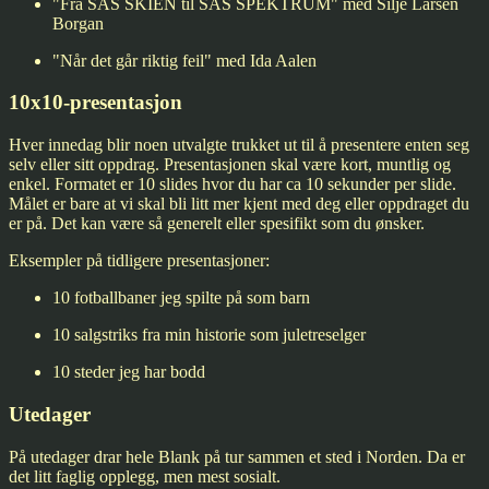
"Fra SAS SKIEN til SAS SPEKTRUM" med Silje Larsen
Borgan
"Når det går riktig feil" med Ida Aalen
10x10-presentasjon
Hver innedag blir noen utvalgte trukket ut til å presentere enten seg
selv eller sitt oppdrag. Presentasjonen skal være kort, muntlig og
enkel. Formatet er 10 slides hvor du har ca 10 sekunder per slide.
Målet er bare at vi skal bli litt mer kjent med deg eller oppdraget du
er på. Det kan være så generelt eller spesifikt som du ønsker.
Eksempler på tidligere presentasjoner:
10 fotballbaner jeg spilte på som barn
10 salgstriks fra min historie som juletreselger
10 steder jeg har bodd
Utedager
På utedager drar hele Blank på tur sammen et sted i Norden. Da er
det litt faglig opplegg, men mest sosialt.