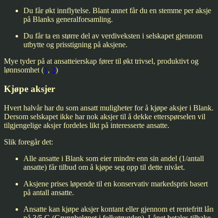
Du får økt innflytelse. Blant annet får du en stemme per aksje
på Blanks generalforsamling.
Du får ta en større del av verdiveksten i selskapet gjennom
utbytte og prisstigning på aksjene.
Mye tyder på at ansatteierskap fører til økt trivsel, produktivt og
lønnsomhet (
1
,
2
)
Kjøpe aksjer
Hvert halvår har du som ansatt muligheter for å kjøpe aksjer i Blank.
Dersom selskapet ikke har nok aksjer til å dekke etterspørselen vil
tilgjengelige aksjer fordeles likt på interesserte ansatte.
Slik foregår det:
Alle ansatte i Blank som eier mindre enn sin andel (1/antall
ansatte) får tilbud om å kjøpe seg opp til dette nivået.
Aksjene prises løpende til en konservativ markedspris basert
på antall ansatte.
Ansatte kan kjøpe aksjer kontant eller gjennom et rentefritt lån
på 3/5 G (Grunnbeløpet i folketrygden). Lånet betales tilbake