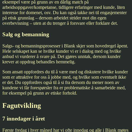
eksempel være på grunn av en dårlig match på
arbeidsoppgaver/kompetanse, tidligere erfaringer med kunde, liten
interesse for domenet, osv. Du kan også takke nei til engasjementer
på etisk grunnlag – dersom arbeidet strider mot din egen
overbevisning – uten at du trenger å forsvare eller forklare det.
Salg og bemanning
Salgs- og bemanningsprosesser i Blank skjer som hovedregel åpent.
Hele selskapet kan se hvilke kunder vi er i dialog med og hvilke
anbud vi vurderer å svare på. Det gjøres unntak, dersom kunder
krever at oppdrag behandles hemmelig.
Som ansatt oppfordres du til å være med og diskutere hvilke kunder
som er attraktive for oss å jobbe med, og hvilke som eventuelt ikke
er det. Du oppfordres også til å si fra dersom du mener noen av
kundene vi får forespørsler fra er problematiske å samarbeide med,
for eksempel på grunn av etiske forhold.
Fagutvikling
7 innedager i året
Første fredag i hver måned har vi ofte innedag og alle i Blank møtes