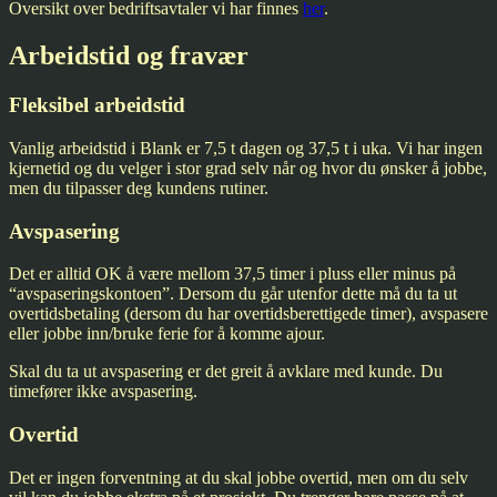
Oversikt over bedriftsavtaler vi har finnes
her
.
Arbeidstid og fravær
Fleksibel arbeidstid
Vanlig arbeidstid i Blank er 7,5 t dagen og 37,5 t i uka. Vi har ingen
kjernetid og du velger i stor grad selv når og hvor du ønsker å jobbe,
men du tilpasser deg kundens rutiner.
Avspasering
Det er alltid OK å være mellom 37,5 timer i pluss eller minus på
“avspaseringskontoen”. Dersom du går utenfor dette må du ta ut
overtidsbetaling (dersom du har overtidsberettigede timer), avspasere
eller jobbe inn/bruke ferie for å komme ajour.
Skal du ta ut avspasering er det greit å avklare med kunde. Du
timefører ikke avspasering.
Overtid
Det er ingen forventning at du skal jobbe overtid, men om du selv