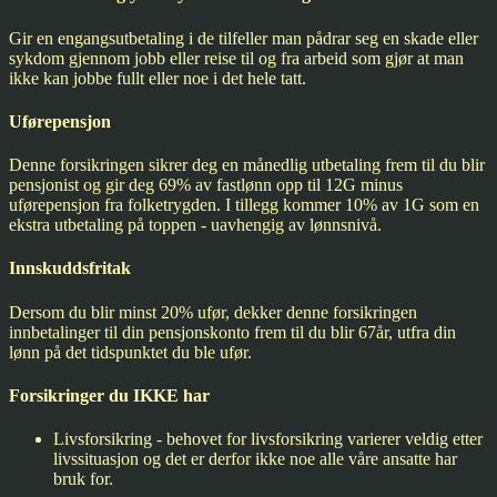
Gir en engangsutbetaling i de tilfeller man pådrar seg en skade eller
sykdom gjennom jobb eller reise til og fra arbeid som gjør at man
ikke kan jobbe fullt eller noe i det hele tatt.
Uførepensjon
Denne forsikringen sikrer deg en månedlig utbetaling frem til du blir
pensjonist og gir deg 69% av fastlønn opp til 12G minus
uførepensjon fra folketrygden. I tillegg kommer 10% av 1G som en
ekstra utbetaling på toppen - uavhengig av lønnsnivå.
Innskuddsfritak
Dersom du blir minst 20% ufør, dekker denne forsikringen
innbetalinger til din pensjonskonto frem til du blir 67år, utfra din
lønn på det tidspunktet du ble ufør.
Forsikringer du IKKE har
Livsforsikring - behovet for livsforsikring varierer veldig etter
livssituasjon og det er derfor ikke noe alle våre ansatte har
bruk for.