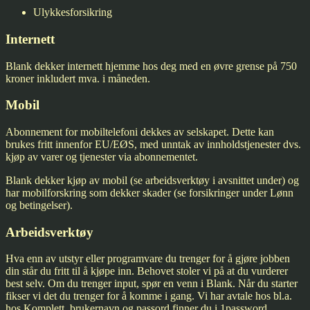
Ulykkesforsikring
Internett
Blank dekker internett hjemme hos deg med en øvre grense på 750
kroner inkludert mva. i måneden.
Mobil
Abonnement for mobiltelefoni dekkes av selskapet. Dette kan
brukes fritt innenfor EU/EØS, med unntak av innholdstjenester dvs.
kjøp av varer og tjenester via abonnementet.
Blank dekker kjøp av mobil (se arbeidsverktøy i avsnittet under) og
har mobilforskring som dekker skader (se forsikringer under Lønn
og betingelser).
Arbeidsverktøy
Hva enn av utstyr eller programvare du trenger for å gjøre jobben
din står du fritt til å kjøpe inn. Behovet stoler vi på at du vurderer
best selv. Om du trenger input, spør en venn i Blank. Når du starter
fikser vi det du trenger for å komme i gang. Vi har avtale hos bl.a.
hos Komplett, brukernavn og passord finner du i 1password.