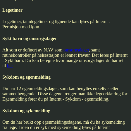
Legetimer
Legetimer, tannlegetimer og lignende kan føres på
Internt -
Permisjon med lønn
.
Sykt barn og omsorgsdager
Alt som er definert av NAV som
omsorgsdager
, samt
rutinekontroller på helsestasjon er lønnet fravær. Det føres på
Internt
- Sykt barn
. Du kan beregne hvor mange omsorgsdager du har rett
til
her
.
Sykdom og egenmelding
Du har 12 egenmeldingsdager, som kan benyttes enkeltvis eller
sammenhengende. Disse dagene trenger man ikke legeerklæring for.
Egenmelding fører du på
Internt - Sykdom - egenmelding.
Sykdom og sykemelding
Om du har brukt opp egenmeldingsdagene, må du ha sykemelding
fra lege. Tiden du er syk med sykemelding føres på
Internt -