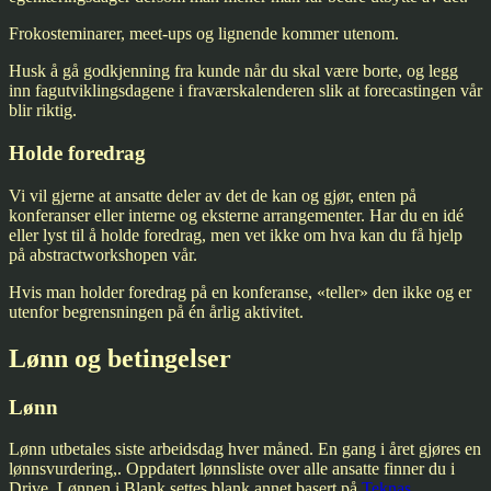
Frokosteminarer, meet-ups og lignende kommer utenom.
Husk å gå godkjenning fra kunde når du skal være borte, og legg
inn fagutviklingsdagene i fraværskalenderen slik at forecastingen vår
blir riktig.
Holde foredrag
Vi vil gjerne at ansatte deler av det de kan og gjør, enten på
konferanser eller interne og eksterne arrangementer. Har du en idé
eller lyst til å holde foredrag, men vet ikke om hva kan du få hjelp
på abstractworkshopen vår.
Hvis man holder foredrag på en konferanse, «teller» den ikke og er
utenfor begrensningen på én årlig aktivitet.
Lønn og betingelser
Lønn
Lønn utbetales siste arbeidsdag hver måned. En gang i året gjøres en
lønnsvurdering,. Oppdatert lønnsliste over alle ansatte finner du i
Drive. Lønnen i Blank settes blank annet basert på
Teknas