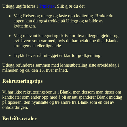
Utlegg utgiftsføres i
Tripletex
. Slik gjør du det:
Velg
Reiser og utlegg
og laste opp kvittering. Bruker du
appen kan du også trykke på
Utlegg
og ta bilde av
kvitteringen.
Velg relevant kategori og skriv kort hva utlegget gjelder og
evt. hvem som var med, hvis du har betalt noe til et Blank-
arrangement eller lignende.
Trykk
Lever
når utlegget er klar for godkjenning.
Utlegg refunderes sammen med lønnsutbetaling siste arbeidsdag i
måneden og ca. den 15. hver måned.
Rekrutteringstips
Vi har ikke rekrutteringsbonus i Blank, men dersom man tipser om
kandidater som ender opp med å bli ansatt spanderer Blank middag
på tipseren, den nyansatte og tre andre fra Blank som en del av
onboardingen.
Bedriftsavtaler