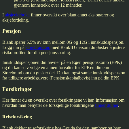
gjennom lønnstrekk over 12 måneder.
I
aksjeeierboka
finner oversikt over blant annet aksjonærer og
aksjefordeling.
Pensjon
Blank sparer 5,5% av lønn mellom 0G og 12G i innskuddspensjon.
Logg inn på
storebrand.no
med BankID dersom du ønsker å justere
risikoprofilen for din pensjonssparing.
Innskuddspensjonen din havner på en Egen pensjonskonto (EPK)
og du kan selv velge en annen forvalter for EPKen din enn
Storebrand om du ønsker det. Du kan også samle innskuddspensjon
fra tidligere arbeidsgivere (Pensjonskapitalbevis) inn på din EPK.
Forsikringer
Her finner du en oversikt over forsikringene vi har. Informasjon om
hvordan man benytter de forskjellige forsikringene
finner du her
.
Reiseforsikring
Blank dekker reiseforsikring hos Gouda for deg, samboer og barn.