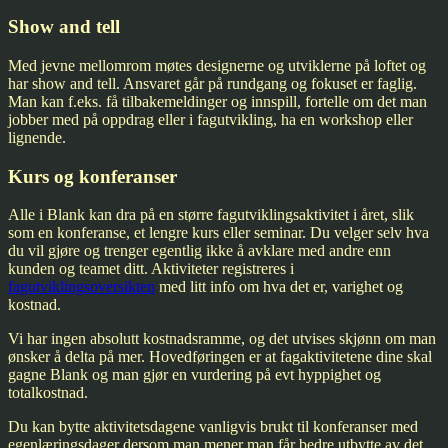
Show and tell
Med jevne mellomrom møtes designerne og utviklerne på loftet og
har show and tell. Ansvaret går på rundgang og fokuset er faglig.
Man kan f.eks. få tilbakemeldinger og innspill, fortelle om det man
jobber med på oppdrag eller i fagutvikling, ha en workshop eller
lignende.
Kurs og konferanser
Alle i Blank kan dra på en større fagutviklingsaktivitet i året, slik
som en konferanse, et lengre kurs eller seminar. Du velger selv hva
du vil gjøre og trenger egentlig ikke å avklare med andre enn
kunden og teamet ditt. Aktiviteter registreres i
fagutviklingsoversikten
med litt info om hva det er, varighet og
kostnad.
Vi har ingen absolutt kostnadsramme, og det utvises skjønn om man
ønsker å delta på mer. Hovedføringen er at fagaktivitetene dine skal
gagne Blank og man gjør en vurdering på evt hyppighet og
totalkostnad.
Du kan bytte aktivitetsdagene vanligvis brukt til konferanser med
egenlæringsdager dersom man mener man får bedre utbytte av det.