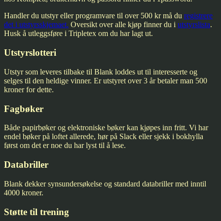
Handler du utstyr eller programvare til over 500 kr må du
registrere
det i utstyrsskjemaet.
Oversikt over alle kjøp finner du i
utstyrslista
.
Husk å utleggsføre i Tripletex om du har lagt ut.
Utstyrslotteri
Utstyr som leveres tilbake til Blank loddes ut til interesserte og
selges til den heldige vinner. Er utstyret over 3 år betaler man 500
kroner for dette.
Fagbøker
Både papirbøker og elektroniske bøker kan kjøpes inn fritt. Vi har
endel bøker på loftet allerede, hør på Slack eller sjekk i bokhylla
først om det er noe du har lyst til å lese.
Databriller
Blank dekker synsundersøkelse og standard databriller med inntil
4000 kroner.
Støtte til trening