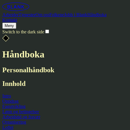
Arbeider
Tjenester
Om oss
Folkene
Jobb i Blank
Håndboka
Kontakt
Meny
Switch to the dark side
Håndboka
Personal­håndbok
Innhold
Intro
Oppdrag
Fagutvikling
Lønn og betingelser
Arbeidstid og fravær
Organisering
Loftet