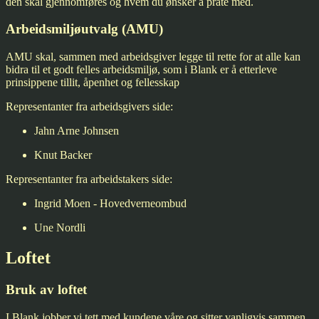
den skal gjennomføres og hvem du ønsker å prate med.
Arbeidsmiljøutvalg (AMU)
AMU skal, sammen med arbeidsgiver legge til rette for at alle kan
bidra til et godt felles arbeidsmiljø, som i Blank er å etterleve
prinsippene tillit, åpenhet og fellesskap
Representanter fra arbeidsgivers side:
Jahn Arne Johnsen
Knut Backer
Representanter fra arbeidstakers side:
Ingrid Moen - Hovedverneombud
Une Nordli
Loftet
Bruk av loftet
I Blank jobber vi tett med kundene våre og sitter vanligvis sammen