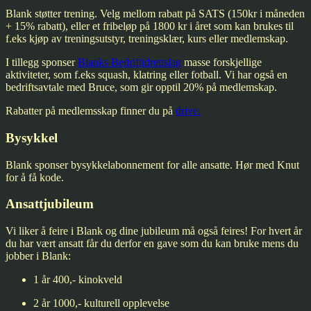
Blank støtter trening. Velg mellom rabatt på SATS (150kr i måneden
+ 15% rabatt), eller et fribeløp på 1800 kr i året som kan brukes til
f.eks kjøp av treningsutstyr, treningsklær, kurs eller medlemskap.
I tillegg sponser
Blanks Bedriftidrettslag
masse forskjellige
aktiviteter, som f.eks squash, klatring eller fotball. Vi har også en
bedriftsavtale med Bruce, som gir opptil 20% på medlemskap.
Rabatter på medlemsskap finner du på
drive.
Bysykkel
Blank sponser bysykkelabonnement for alle ansatte. Hør med Knut
for å få kode.
Ansattjubileum
Vi liker å feire i Blank og dine jubileum må også feires! For hvert år
du har vært ansatt får du derfor en gave som du kan bruke mens du
jobber i Blank:
1 år 400,- kinokveld
2 år 1000,- kulturell opplevelse