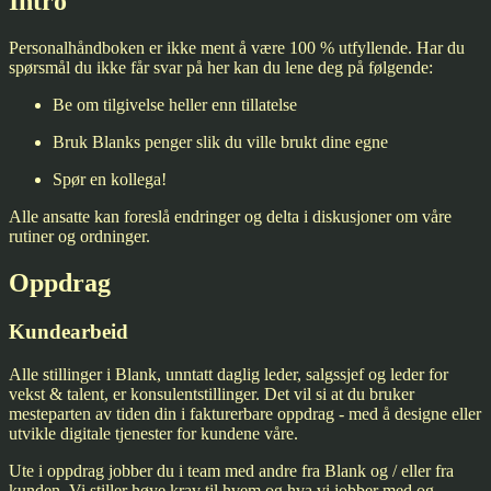
Intro
Personalhåndboken er ikke ment å være 100 % utfyllende. Har du
spørsmål du ikke får svar på her kan du lene deg på følgende:
Be om tilgivelse heller enn tillatelse
Bruk Blanks penger slik du ville brukt dine egne
Spør en kollega!
Alle ansatte kan foreslå endringer og delta i diskusjoner om våre
rutiner og ordninger.
Oppdrag
Kundearbeid
Alle stillinger i Blank, unntatt daglig leder, salgssjef og leder for
vekst & talent, er konsulentstillinger. Det vil si at du bruker
mesteparten av tiden din i fakturerbare oppdrag - med å designe eller
utvikle digitale tjenester for kundene våre.
Ute i oppdrag jobber du i team med andre fra Blank og / eller fra
kunden. Vi stiller høye krav til hvem og hva vi jobber med og